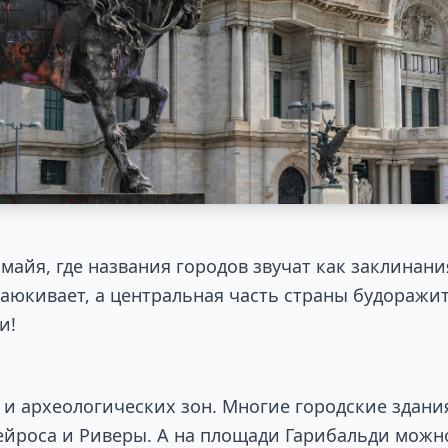
майя, где названия городов звучат как заклина
баюкивает, а центральная часть страны будоражи
ки!
и археологических зон. Многие городские здан
йроса и Риверы. А на площади Гарибальди можн