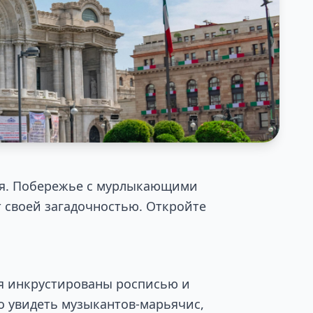
ния. Побережье с мурлыкающими
т своей загадочностью. Откройте
ия инкрустированы росписью и
о увидеть музыкантов-марьячис,