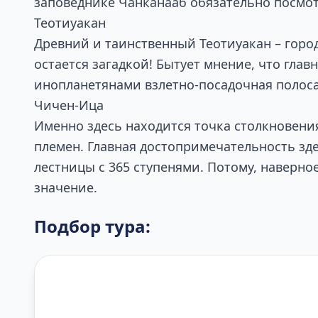
заповеднике Чанканааб обязательно посмо
Теотиуакан
Древний и таинственный Теотиуакан – горо
остается загадкой! Бытует мнение, что глав
инопланетянами взлетно-посадочная полоса.
Чичен-Ица
Именно здесь находится точка столкновения
племен. Главная достопримечательность зде
лестницы с 365 ступенями. Потому, наверно
значение.
Подбор тура: