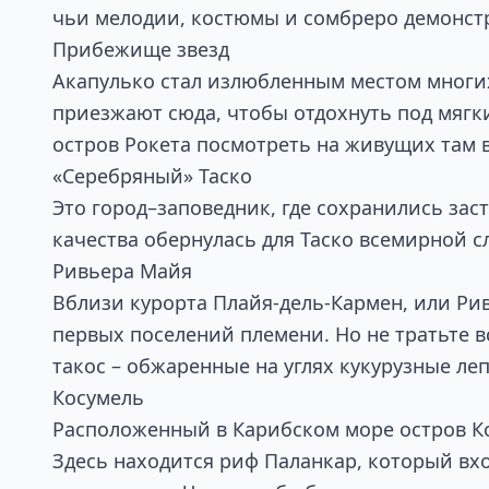
чьи мелодии, костюмы и сомбреро демонст
Прибежище звезд
Акапулько стал излюбленным местом многих
приезжают сюда, чтобы отдохнуть под мягки
остров Рокета посмотреть на живущих там в
«Серебряный» Таско
Это город–заповедник, где сохранились за
качества обернулась для Таско всемирной с
Ривьера Майя
Вблизи курорта Плайя-дель-Кармен, или Рив
первых поселений племени. Но не тратьте в
такос – обжаренные на углях кукурузные 
Косумель
Расположенный в Карибском море остров Ко
Здесь находится риф Паланкар, который вхо